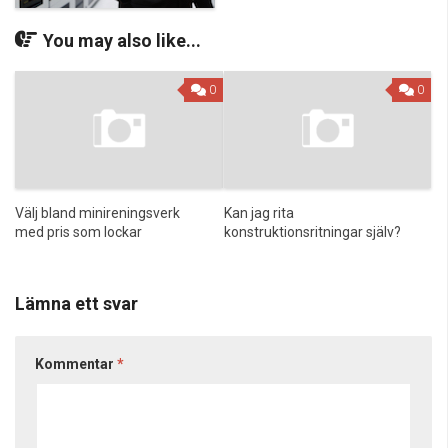
You may also like...
0
0
Välj bland minireningsverk
Kan jag rita
med pris som lockar
konstruktionsritningar själv?
Lämna ett svar
Kommentar
*