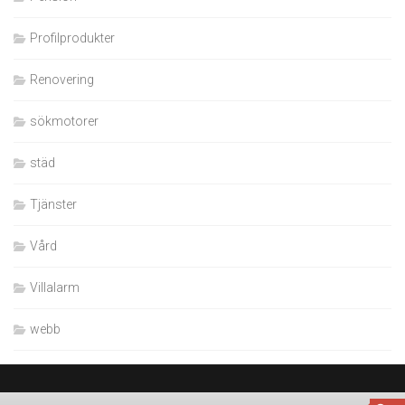
Profilprodukter
Renovering
sökmotorer
städ
Tjänster
Vård
Villalarm
webb