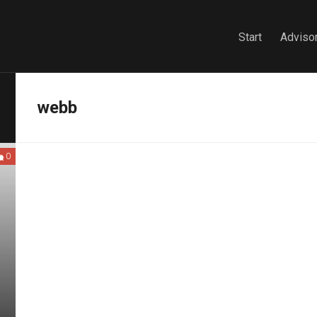
Start
Advisor
webb
0