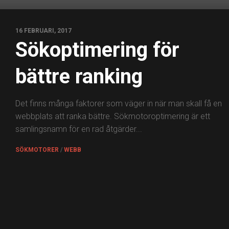
16 FEBRUARI, 2017
Sökoptimering för
bättre ranking
Det finns många faktorer som väger in när man skall få en
webbplats att ranka bättre. Sökmotoroptimering är ett
samlingsnamn för en rad åtgärder...
SÖKMOTORER
/
WEBB