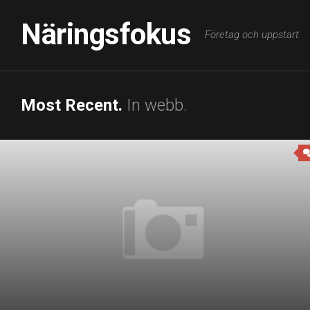
Skip
to
Näringsfokus
Företag och uppstart
content
Most Recent.
In webb.