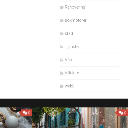
Renovering
sökmotorer
städ
Tjänster
Vård
Villalarm
webb
0
0