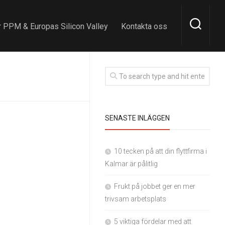
 PPM & Europas Silicon Valley
Kontakta oss
SENASTE INLÄGGEN
10 tecken på att din flyttfirma i
Kalmar är pålitlig
Frukt på jobbet ger en mer
trivsam arbetsplats
5 viktiga fördelar med att