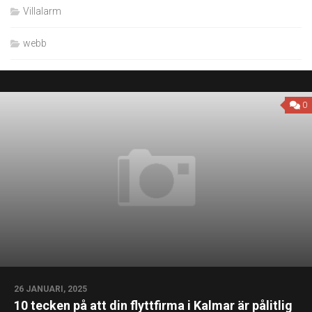
Villalarm
webb
0
26 JANUARI, 2025
10 tecken på att din flyttfirma i Kalmar är pålitlig