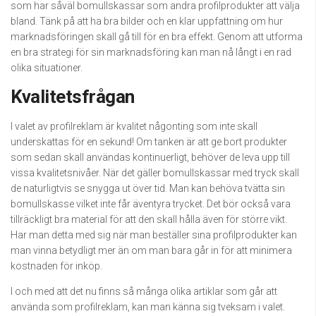
som har såväl bomullskassar som andra profilprodukter att välja
bland. Tänk på att ha bra bilder och en klar uppfattning om hur
marknadsföringen skall gå till för en bra effekt. Genom att utforma
en bra strategi för sin marknadsföring kan man nå långt i en rad
olika situationer.
Kvalitetsfrågan
I valet av profilreklam är kvalitet någonting som inte skall
underskattas för en sekund! Om tanken är att ge bort produkter
som sedan skall användas kontinuerligt, behöver de leva upp till
vissa kvalitetsnivåer. När det gäller bomullskassar med tryck skall
de naturligtvis se snygga ut över tid. Man kan behöva tvätta sin
bomullskasse vilket inte får äventyra trycket. Det bör också vara
tillräckligt bra material för att den skall hålla även för större vikt.
Har man detta med sig när man beställer sina profilprodukter kan
man vinna betydligt mer än om man bara går in för att minimera
kostnaden för inköp.
I och med att det nu finns så många olika artiklar som går att
använda som profilreklam, kan man känna sig tveksam i valet.