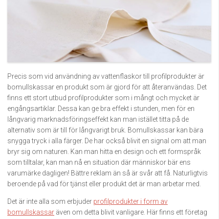
Precis som vid användning av vattenflaskor till profilprodukter är
bomullskassar en produkt som är gjord för att återanvändas. Det
finns ett stort utbud profilprodukter som i mångt och mycket är
engångsartiklar. Dessa kan ge bra effekt i stunden, men för en
långvarig marknadsföringseffekt kan man istället titta på de
alternativ som är till för långvarigt bruk. Bomullskassar kan bära
snygga tryck i alla färger. De har också blivit en signal om att man
bryr sig om naturen. Kan man hitta en design och ett formspråk
som tilltalar, kan man nå en situation där människor bär ens
varumärke dagligen! Bättre reklam än så är svår att få. Naturligtvis
beroende på vad för tjänst eller produkt det är man arbetar med.
Det är inte alla som erbjuder
profilprodukter i form av
bomullskassar
även om detta blivit vanligare. Här finns ett företag