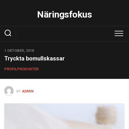
Skip
to
Näringsfokus
content
1 OKTOBER, 2018
Tryckta bomullskassar
PROFILPRODUKTER
BY
ADMIN