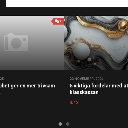
0
25
23 NOVEMBER, 2024
obbet ger en mer trivsam
5 viktiga fördelar med at
s
klasskassan
INFO