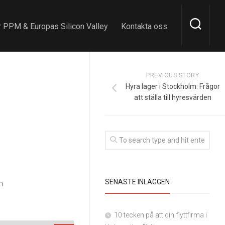
 PPM & Europas Silicon Valley
Kontakta oss
PREVIOUS STORY
Hyra lager i Stockholm: Frågor
att ställa till hyresvärden
SENASTE INLÄGGEN
n
10 tecken på att din flyttfirma i