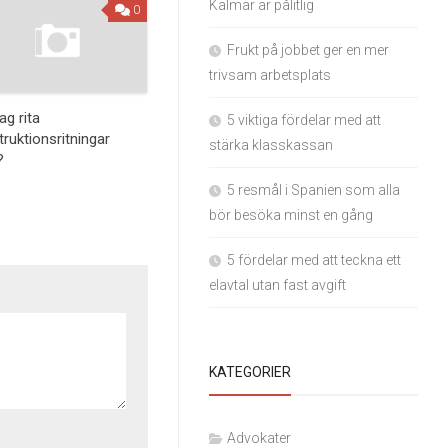
Kalmar är pålitlig
0
Frukt på jobbet ger en mer
trivsam arbetsplats
ag rita
5 viktiga fördelar med att
ruktionsritningar
stärka klasskassan
?
5 resmål i Spanien som alla
bör besöka minst en gång
5 fördelar med att teckna ett
elavtal utan fast avgift
KATEGORIER
Advokater