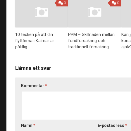
0
0
10 tecken på att din
PPM – Skillnaden mellan
Kan j
flyttfirma i Kalmar är
fondförsäkring och
konst
pålitlig
traditionell försäkring
själv
Lämna ett svar
Kommentar
*
Namn
*
E-postadress
*