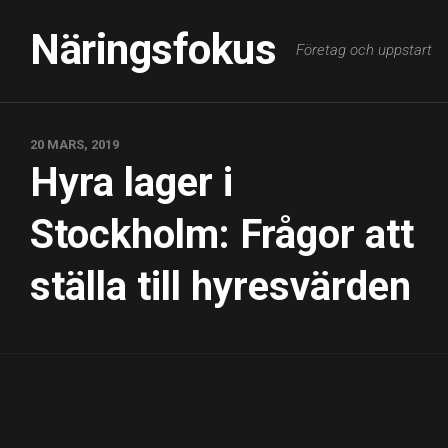
Skip
to
Näringsfokus
Företag och uppstart
content
20 MARS, 2019
Hyra lager i
Stockholm: Frågor att
ställa till hyresvärden