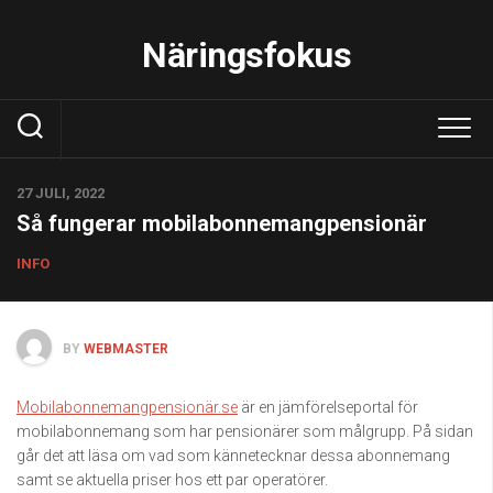
Skip
to
Näringsfokus
content
27 JULI, 2022
Så fungerar mobilabonnemangpensionär
INFO
BY
WEBMASTER
Mobilabonnemangpensionär.se
är en jämförelseportal för
mobilabonnemang som har pensionärer som målgrupp. På sidan
går det att läsa om vad som kännetecknar dessa abonnemang
samt se aktuella priser hos ett par operatörer.