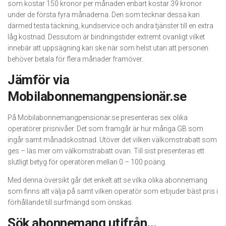
som kostar 150 kronor per månaden enbart kostar 39 kronor
under de första fyra månaderna. Den som tecknar dessa kan
därmed testa täckning, kundservice och andra tjänster till en extra
låg kostnad. Dessutom är bindningstider extremt ovanligt vilket
innebär att uppsägning kan ske när som helst utan att personen
behöver betala för flera månader framöver.
Jämför via
Mobilabonnemangpensionär.se
På Mobilabonnemangpensionär.se presenteras sex olika
operatörer prisnivåer. Det som framgår är hur många GB som
ingår samt månadskostnad. Utöver det vilken välkomstrabatt som
ges – läs mer om välkomstrabatt ovan. Till sist presenteras ett
slutligt betyg för operatören mellan 0 – 100 poäng.
Med denna översikt går det enkelt att se vilka olika abonnemang
som finns att välja på samt vilken operatör som erbjuder bäst pris i
förhållande till surfmängd som önskas.
Sök abonnemang utifrån…