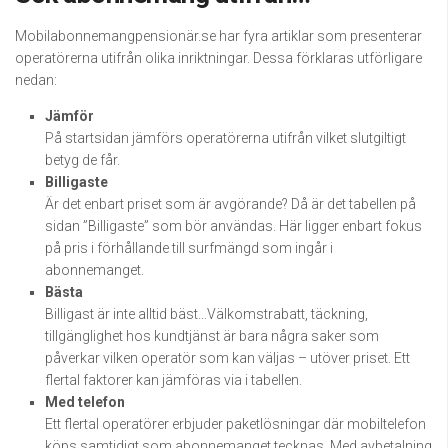
Mobilabonnemangpensionär.se har fyra artiklar som presenterar
operatörerna utifrån olika inriktningar. Dessa förklaras utförligare
nedan:
Jämför
På startsidan jämförs operatörerna utifrån vilket slutgiltigt
betyg de får.
Billigaste
Är det enbart priset som är avgörande? Då är det tabellen på
sidan ”Billigaste” som bör användas. Här ligger enbart fokus
på pris i förhållande till surfmängd som ingår i
abonnemanget.
Bästa
Billigast är inte alltid bäst…Välkomstrabatt, täckning,
tillgänglighet hos kundtjänst är bara några saker som
påverkar vilken operatör som kan väljas – utöver priset. Ett
flertal faktorer kan jämföras via i tabellen.
Med telefon
Ett flertal operatörer erbjuder paketlösningar där mobiltelefon
köps samtidigt som abonnemanget tecknas. Med avbetalning