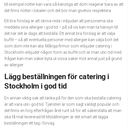
till exempel nötter kan vara så känsliga att dom reagerar bara av att
det finns nötter i lokalen och det bör man givetvis respektera.
Ett bra förslag är att skriva reda i inbjudan att personerna ska
meddela sina allergier i god tid – på så vis kan man ta hänsyn till
det när det är dags att beställa. Ett annat bra förslag är att välja
buffé – så att eventuella personer med allergier kan välja bort det
som dom inte kan äta. Många firmor som erbjuder catering i
Stockholm erbjuder någon form av buffé och är man ute i tid med
frågan kan man säker byta ut vissa saker mot annat just på grund
av allergier.
Lägg beställningen för catering i
Stockholm i god tid
En annan viktig sak att tänka på för den som ska beställa catering
är att vara ute i god tid. Tjänsten är som sagt väldigt populär och
det finns en hög efterfrågan året runt så för att säkerställa att man
ska få mat levererad till tillställningen är det smart att lägga
beställningen ett tag i förväg.