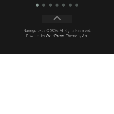
Näringsfokus © 2026. All Rights Reserved.
Powered by
WordPress
. Theme by
Alx
.