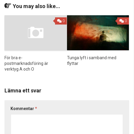
You may also like...
0
0
För bra e-
Tunga lyft i samband med
postmarknadsföring är
flyttar
verktyg A och O
Lämna ett svar
Kommentar
*