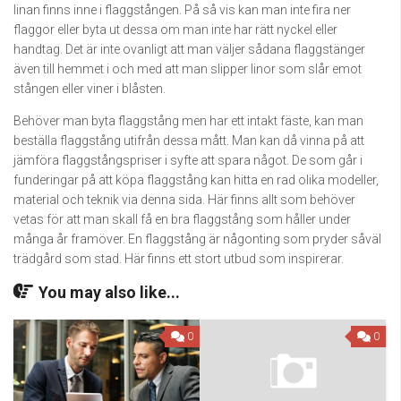
linan finns inne i flaggstången. På så vis kan man inte fira ner
flaggor eller byta ut dessa om man inte har rätt nyckel eller
handtag. Det är inte ovanligt att man väljer sådana flaggstänger
även till hemmet i och med att man slipper linor som slår emot
stången eller viner i blåsten.
Behöver man byta flaggstång men har ett intakt fäste, kan man
beställa flaggstång utifrån dessa mått. Man kan då vinna på att
jämföra flaggstångspriser i syfte att spara något. De som går i
funderingar på att köpa flaggstång kan hitta en rad olika modeller,
material och teknik via denna sida. Här finns allt som behöver
vetas för att man skall få en bra flaggstång som håller under
många år framöver. En flaggstång är någonting som pryder såväl
trädgård som stad. Här finns ett stort utbud som inspirerar.
You may also like...
0
0