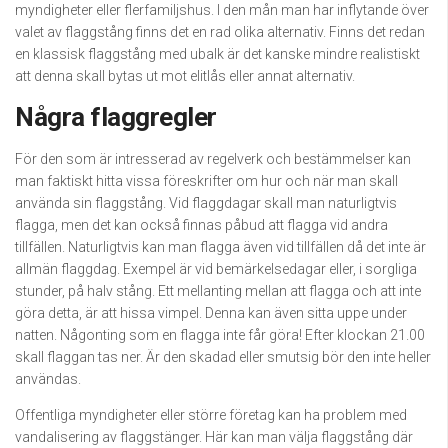
myndigheter eller flerfamiljshus. I den mån man har inflytande över
valet av flaggstång finns det en rad olika alternativ. Finns det redan
en klassisk flaggstång med ubalk är det kanske mindre realistiskt
att denna skall bytas ut mot elitlås eller annat alternativ.
Några flaggregler
För den som är intresserad av regelverk och bestämmelser kan
man faktiskt hitta vissa föreskrifter om hur och när man skall
använda sin flaggstång. Vid flaggdagar skall man naturligtvis
flagga, men det kan också finnas påbud att flagga vid andra
tillfällen. Naturligtvis kan man flagga även vid tillfällen då det inte är
allmän flaggdag. Exempel är vid bemärkelsedagar eller, i sorgliga
stunder, på halv stång. Ett mellanting mellan att flagga och att inte
göra detta, är att hissa vimpel. Denna kan även sitta uppe under
natten. Någonting som en flagga inte får göra! Efter klockan 21.00
skall flaggan tas ner. Är den skadad eller smutsig bör den inte heller
användas.
Offentliga myndigheter eller större företag kan ha problem med
vandalisering av flaggstänger. Här kan man välja flaggstång där