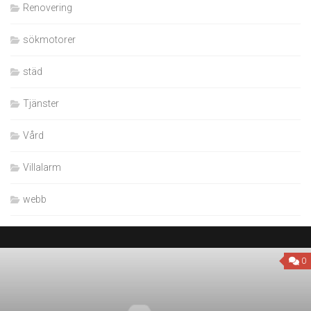
Renovering
sökmotorer
städ
Tjänster
Vård
Villalarm
webb
0