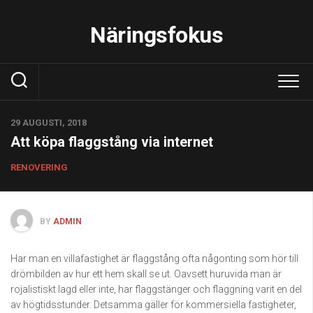
Skip
to
Näringsfokus
content
29 AUGUSTI, 2018
Att köpa flaggstång via internet
RENOVERING
BY
ADMIN
Har man en villafastighet är flaggstång ofta någonting som hör till
drömbilden av hur ett hem skall se ut. Oavsett huruvida man är
rojalistiskt lagd eller inte, har flaggstänger och flaggning varit en del
av högtidsstunder. Detsamma gäller för kommersiella fastigheter,