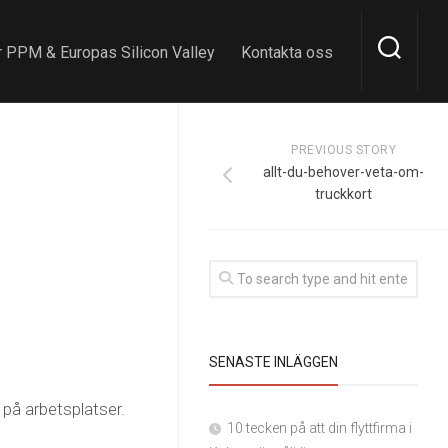
 PPM & Europas Silicon Valley
Kontakta oss
PREVIOUS STORY
allt-du-behover-veta-om-
truckkort
SENASTE INLÄGGEN
r på arbetsplatser.
10 tecken på att din flyttfirma i