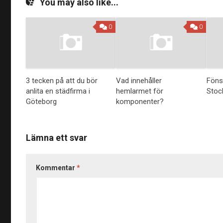
You may also like...
0
0
3 tecken på att du bör
Vad innehåller
Föns
anlita en städfirma i
hemlarmet för
Stoc
Göteborg
komponenter?
Lämna ett svar
Kommentar
*