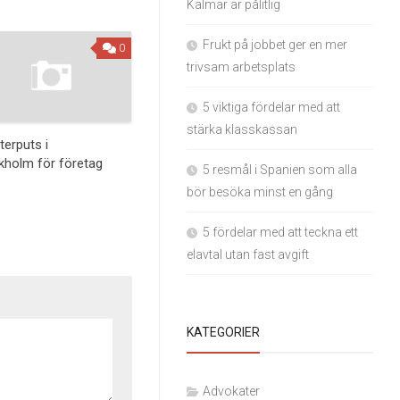
Kalmar är pålitlig
Frukt på jobbet ger en mer
0
trivsam arbetsplats
5 viktiga fördelar med att
stärka klasskassan
terputs i
kholm för företag
5 resmål i Spanien som alla
bör besöka minst en gång
5 fördelar med att teckna ett
elavtal utan fast avgift
KATEGORIER
Advokater