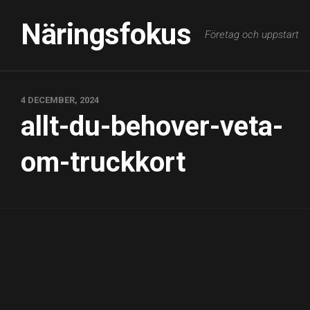
Skip
to
Näringsfokus
Företag och uppstart
content
4 DECEMBER, 2024
allt-du-behover-veta-
om-truckkort