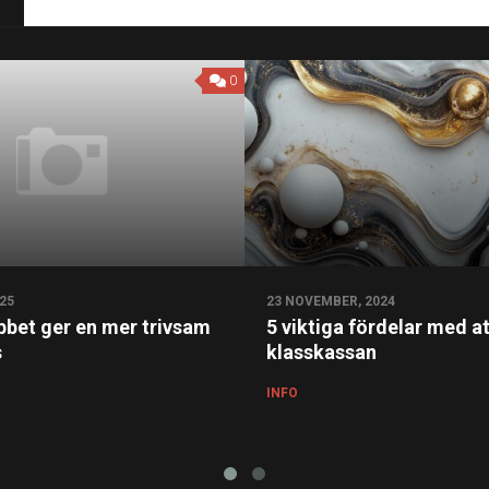
0
25
23 NOVEMBER, 2024
obbet ger en mer trivsam
5 viktiga fördelar med at
s
klasskassan
INFO