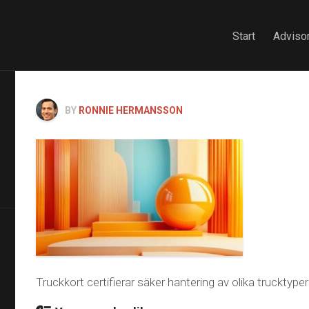
Start
Advisor
BY
RONNIE HERMANSSON
Truckkort certifierar säker hantering av olika trucktype